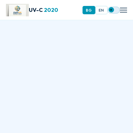
UV-C
2020
BG
EN